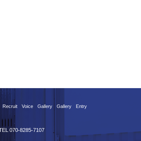
Recruit
Voice
Gallery
Gallery
Entry
 070-8285-7107