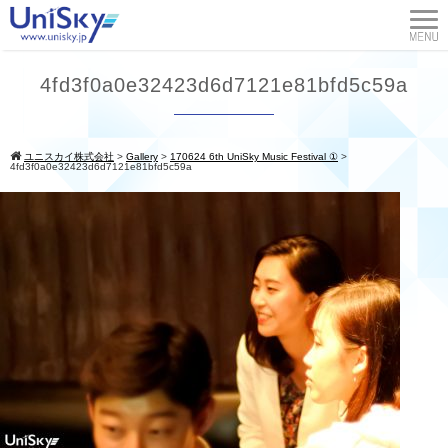
4fd3f0a0e32423d6d7121e81bfd5c59a
ユニスカイ株式会社
>
Gallery
>
170624 6th UniSky Music Festival ①
>
4fd3f0a0e32423d6d7121e81bfd5c59a