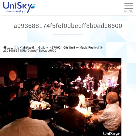
a993688174f5fef0dbedff8b0adc6600
ユニスカイ株式会社
>
Gallery
>
170624 6th UniSky Music Festival ②
>
a993688174f5fef0dbedff8b0adc6600