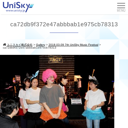
ca72db9f372e47abbbab1e975cb78313
ユニスカイ株式会社
>
Gallery
>
2018.03.09 7th UniSky Music Festival
>
ca72db9f372e47abbbab1e975cb78313