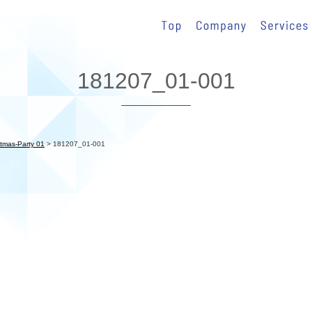
181207_01-001
tmas-Party 01
>
181207_01-001